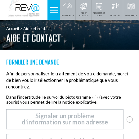
AIDE ET
RENCONTREZ-
TEST ÉLIGIBILITÉ
CONTACT
NOUS
ACTUALITÉS
MÉDIATHÈQUE
Accueil
Aide et contact
AIDE ET CONTACT
FORMULER UNE DEMANDE
Afin de personnaliser le traitement de votre demande, merci
de bien vouloir sélectionner la problématique que vous
rencontrez.
Dans l’incertitude, le survol du pictogramme « i » (avec votre
souris) vous permet de lire la notice explicative.
Signaler un problème
i
d'information sur mon adresse